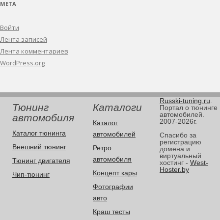
МЕТА
Войти
Лента записей
Лента комментариев
WordPress.org
Russki-tuning.ru
.
Тюнинг
Каталоги
Портал о тюнинге
автомобилей.
автомобиля
2007-2026г.
Каталог
Каталог тюнинга
автомобилей
Спасибо за
регистрацию
Внешний тюнинг
Ретро
домена и
виртуальный
автомобиля
Тюнинг двигателя
хостинг -
West-
Hoster.by
Концепт кары
Чип-тюнинг
Фотографии
авто
Краш тесты