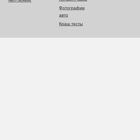
Чип-тюнинг
Фотографии
авто
Краш тесты