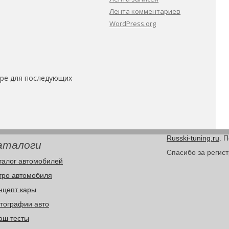
Лента комментариев
WordPress.org
зере для последующих
Russki-tuning.ru
. 
аталоги
Спасибо за регис
талог автомобилей
тро автомобиля
нцепт кары
тографии авто
аш тесты