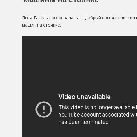
Пока Газель прогревалась — добрый сосед почистил 
машин на стоянке.