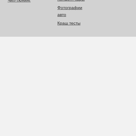
Чип-тюнинг
Фотографии
авто
Краш тесты