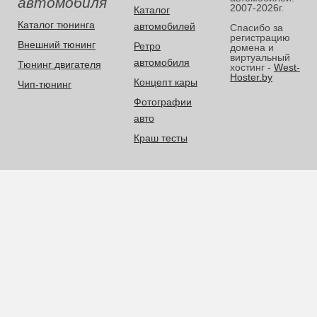
автомобиля
2007-2026г.
Каталог
Каталог тюнинга
автомобилей
Спасибо за
регистрацию
Внешний тюнинг
Ретро
домена и
виртуальный
автомобиля
Тюнинг двигателя
хостинг -
West-
Hoster.by
Концепт кары
Чип-тюнинг
Фотографии
авто
Краш тесты