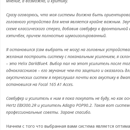
мнение, а возможно, и критику.
Сразу оговорюсь, что моя системы должна быть ориентирова
головного устройства для меня является крайне важным. Зву
схеме классического стерео, добавив савбуфер к фронтальной
хэтичбек, причем полностью шумоизолированный.
Я остановился (сам выбрать не могу) на головных устройствах
желания построить систему с поканальным усилением, я склон
– это Helix DarkBlue4. Выбор пал на этот усилитель после тог
одноклассников – его звучание чем-то зацепило и оказалось 
окустических систем я переслушал почти всю акустику в дмап
остановился на Focal 165 A1 Acces.
Савбуфер и усилитель к ним я пока покупать не буду, но как 
Hertz EBX300.2R и усилитель Adagio POP90.2. Такая вот систе
профессиональные советы. Заране спасибо.
Начнем с того что выбранная вами система является оптима