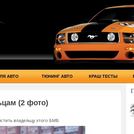
ЛЯ АВТО
ТЮНИНГ АВТО
КРАШ ТЕСТЫ
цам (2 фото)
стить владельцу этого БМВ.