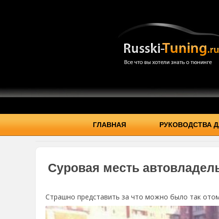
ГЛАВНАЯ
РУКОВОДСТВА Д
Суровая месть автовладель
Страшно представить за что можно было так отом