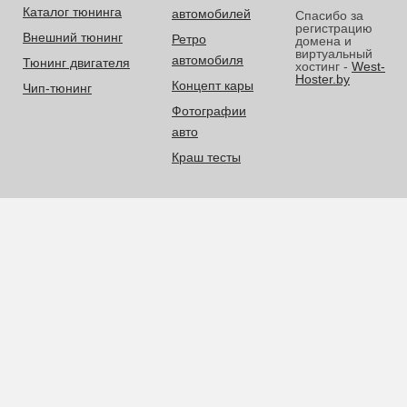
Каталог тюнинга
автомобилей
Спасибо за
регистрацию
Внешний тюнинг
Ретро
домена и
виртуальный
автомобиля
Тюнинг двигателя
хостинг -
West-
Hoster.by
Концепт кары
Чип-тюнинг
Фотографии
авто
Краш тесты