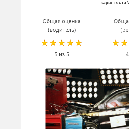
карш теста V
Общая оценка
Обща
(водитель)
(ре
5 из 5
4