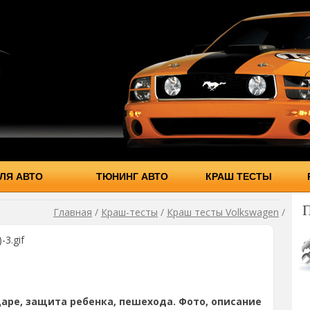
ЛЯ АВТО
ТЮНИНГ АВТО
КРАШ ТЕСТЫ
Главная
/
Краш-тесты
/
Краш тесты Volkswagen
/
-3.gif
аре, защита ребенка, пешехода. Фото, описание