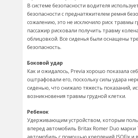
В системе безопасности водителя используе
безопасности с преднатяжителем ремня безо
сожалению, это не исключило риск травмы г
пассажир рисковали получить травму колена
облицовкой. Все сиденья были оснащены т
безопасность.
Боковой удар
Как и ожидалось, Previa хорошо показала се
оштрафовали его, поскольку силы удара нер
сиденью, что снижало тяжесть показаний, и
возникновения травмы грудной клетки.
Ребенок
Удерживающим устройством, которым польз
вперед автомобиль Britax Romer Duo марки 
автомобиль с помощью креплений ISOFix и 