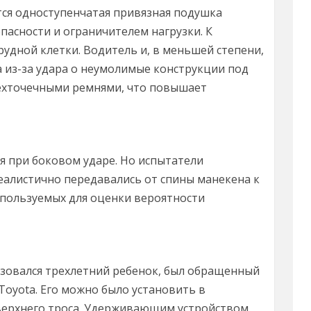
тся одноступенчатая привязная подушка
пасности и ограничителем нагрузки. К
рудной клетки. Водитель и, в меньшей степени,
 из-за удара о неумолимые конструкции под
рехточечными ремнями, что повышает
бя при боковом ударе. Но испытатели
еалистично передавались от спины манекена к
спользуемых для оценки вероятности
овался трехлетний ребенок, был обращенный
Toyota. Его можно было установить в
верхнего троса. Удерживающим устройством,