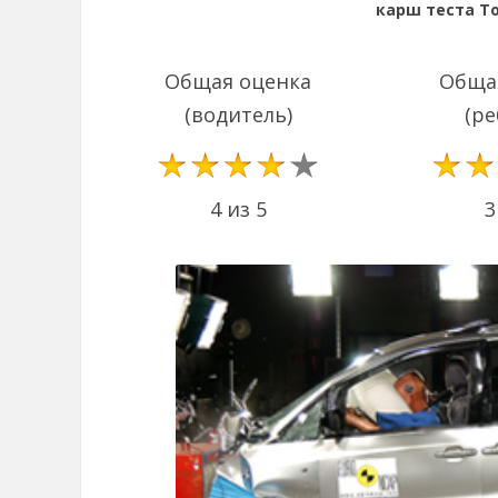
карш теста Toy
Общая оценка
Обща
(водитель)
(ре
4 из 5
3