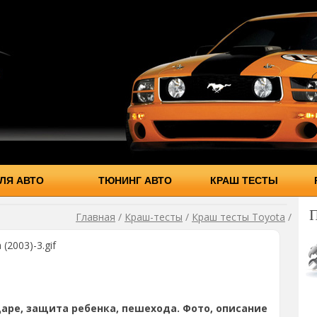
ЛЯ АВТО
ТЮНИНГ АВТО
КРАШ ТЕСТЫ
Главная
/
Краш-тесты
/
Краш тесты Toyota
/
 (2003)-3.gif
аре, защита ребенка, пешехода. Фото, описание