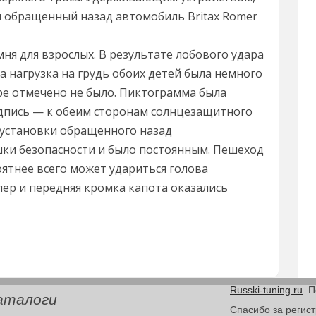
 обращенный назад автомобиль Britax Romer
ня для взрослых. В результате лобового удара
а нагрузка на грудь обоих детей была немного
ре отмечено не было. Пиктограмма была
адпись — к обеим сторонам солнцезащитного
 установки обращенного назад
ки безопасности и было постоянным. Пешеход
оятнее всего может удариться голова
ер и передняя кромка капота оказались
Russki-tuning.ru
. 
аталоги
Спасибо за регис