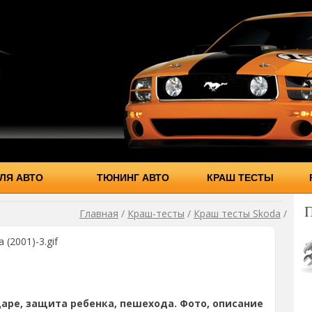
ЛЯ АВТО
ТЮНИНГ АВТО
КРАШ ТЕСТЫ
Главная
/
Краш-тесты
/
Краш тесты Skoda
/
 (2001)-3.gif
аре, защита ребенка, пешехода. Фото, описание