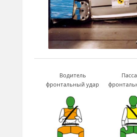
Водитель
Пасс
фронтальный удар
фронталь