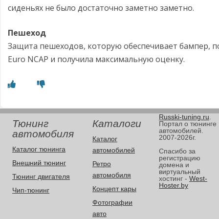
сиденьях не было достаточно заметно заметно.
Пешеход
Защита пешеходов, которую обеспечивает бампер, п
Euro NCAP и получила максимальную оценку.
Russki-tuning.ru
.
Тюнинг
Каталоги
Портал о тюнинге
автомобилей.
автомобиля
2007-2026г.
Каталог
Каталог тюнинга
автомобилей
Спасибо за
регистрацию
Внешний тюнинг
Ретро
домена и
виртуальный
автомобиля
Тюнинг двигателя
хостинг -
West-
Hoster.by
Концепт кары
Чип-тюнинг
Фотографии
авто