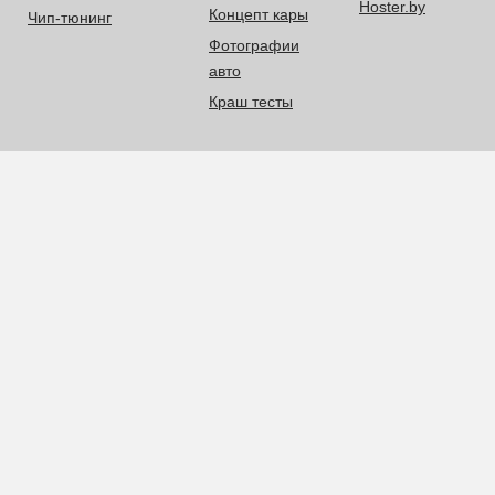
Hoster.by
Концепт кары
Чип-тюнинг
Фотографии
авто
Краш тесты