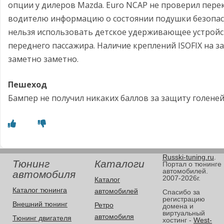
опции у дилеров Mazda. Euro NCAP не проверил пер
водителю информацию о состоянии подушки безопасн
нельзя использовать детское удерживающее устройс
переднего пассажира. Наличие креплений ISOFIX на з
заметно заметно.
Пешеход
Бампер не получил никаких баллов за защиту голене
Russki-tuning.ru
.
Тюнинг
Каталоги
Портал о тюнинге
автомобилей.
автомобиля
2007-2026г.
Каталог
Каталог тюнинга
автомобилей
Спасибо за
регистрацию
Внешний тюнинг
Ретро
домена и
виртуальный
автомобиля
Тюнинг двигателя
хостинг -
West-