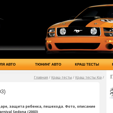
ЛЯ АВТО
ТЮНИНГ АВТО
КРАШ ТЕСТЫ
Главная
/
Краш-тесты
/
Краш тесты Kia
/
03)
аре, защита ребенка, пешехода. Фото, описание
rnival Sedona (2003)