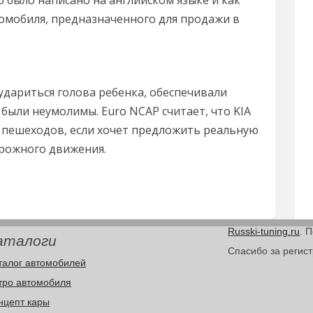
 было написано на английском языке и как
томобиля, предназначенного для продажи в
удариться голова ребенка, обеспечивали
были неумолимы. Euro NCAP считает, что KIA
е пешеходов, если хочет предложить реальную
орожного движения.
Russki-tuning.ru
. 
аталоги
Спасибо за регис
талог автомобилей
тро автомобиля
нцепт кары