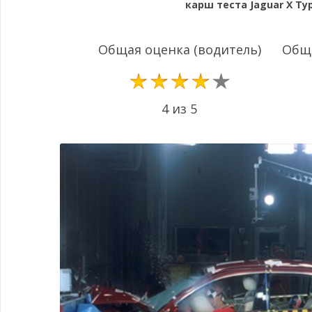
карш теста Jaguar X Typ
Общая оценка (водитель)
Обща
4 из 5