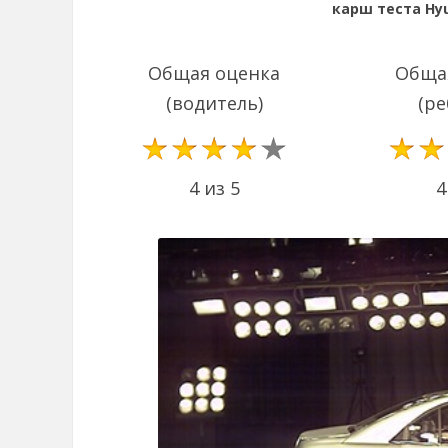
карш теста Hyu
Общая оценка
Обща
(водитель)
(ре
4 из 5
4