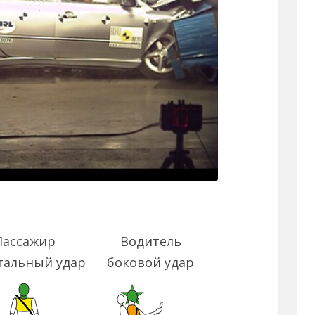
Пассажир
Водитель
тальный удар
боковой удар