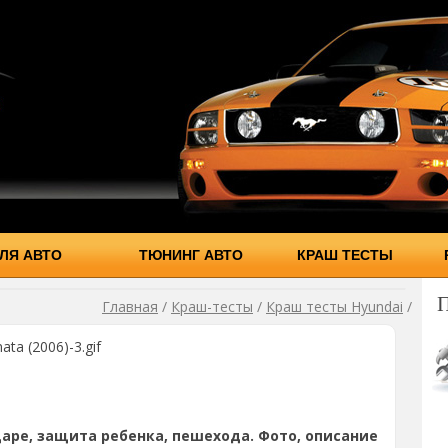
ЛЯ АВТО
ТЮНИНГ АВТО
КРАШ ТЕСТЫ
Главная
/
Краш-тесты
/
Краш тесты Hyundai
/
ata (2006)-3.gif
аре, защита ребенка, пешехода. Фото, описание