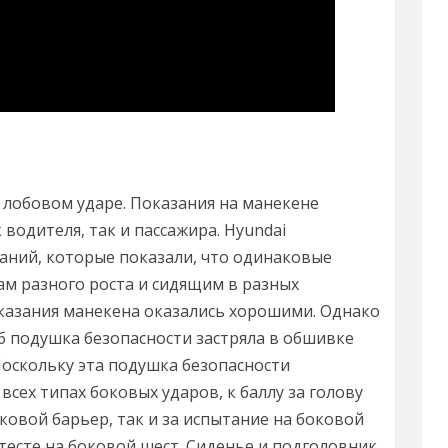
 лобовом ударе. Показания на манекене
водителя, так и пассажира. Hyundai
ний, которые показали, что одинаковые
м разного роста и сидящим в разных
оказания манекена оказались хорошими. Однако
б подушка безопасности застряла в обшивке
Поскольку эта подушка безопасности
сех типах боковых ударов, к баллу за голову
ковой барьер, так и за испытание на боковой
тесте на боковой шест. Сиденье и подголовник