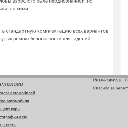
ловы взрослого была неоднозначной, но
ыли плохими.
т в стандартную комплектацию всех вариантов
нутых ремнях безопасности для сидений
Russki-tuning.ru
. 
аталоги
Спасибо за регис
талог автомобилей
тро автомобиля
нцепт кары
тографии авто
аш тесты