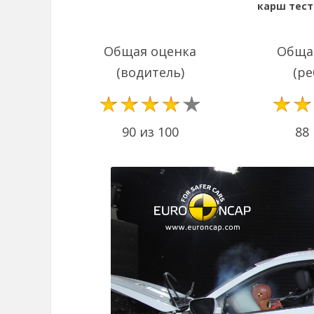
карш теста
Общая оценка
Обща
(водитель)
(ре
90 из 100
88 