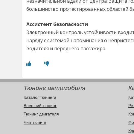
незначительной вдали от центра. Защита го
большинство протестированных областей б
Ассистент безопасности
Электронный контроль устойчивости входи
наряду с системой напоминания о непристег
водителя и переднего пассажира.
Тюнинг автомобиля
К
Каталог тюнинга
Ка
Внешний тюнинг
Ре
Тюнинг двигателя
Ко
Чип-тюнинг
Фо
Кр