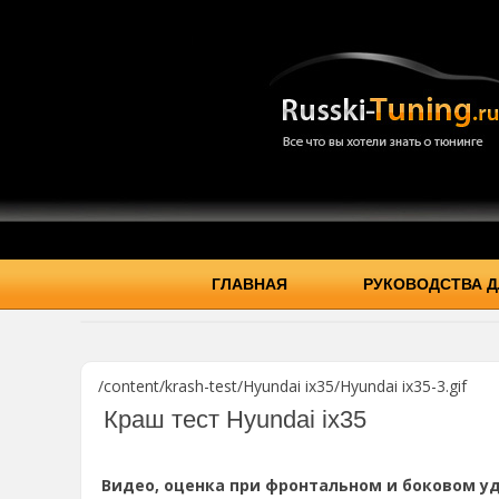
ГЛАВНАЯ
РУКОВОДСТВА Д
/content/krash-test/Hyundai ix35/Hyundai ix35-3.gif
Краш тест Hyundai ix35
Видео, оценка при фронтальном и боковом уд