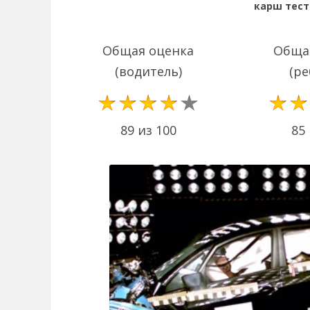
карш теста
Общая оценка
Обща
(водитель)
(ре
89 из 100
85 