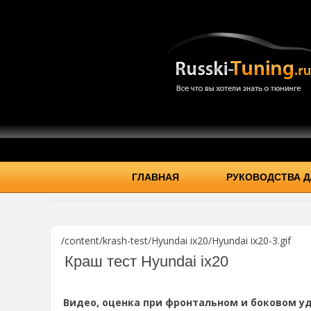
ГЛАВНАЯ
РУКОВОДСТВА Д
/content/krash-test/Hyundai ix20/Hyundai ix20-3.gif
Краш тест Hyundai ix20
Видео, оценка при фронтальном и боковом уд