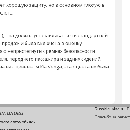
ает хорошую защиту, но в основном плохую в
слого.
C), она должна устанавливаться в стандартной
продаж и была включена в оценку
я о непристегнутых ремнях безопасности
я, переднего пассажира и задних сидений.
а на оцененном Kia Venga, эта оценка не была
Russki-tuning.ru
. 
аталоги
Спасибо за регис
талог автомобилей