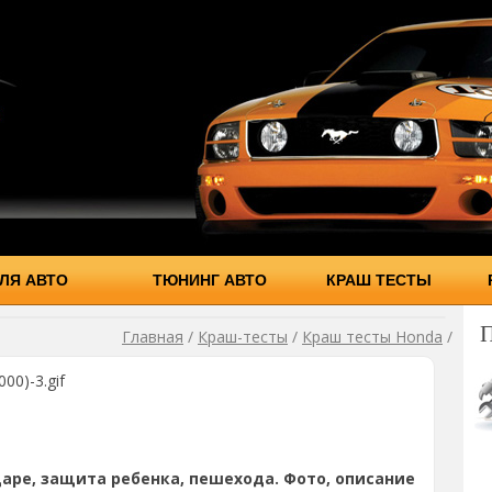
ЛЯ АВТО
ТЮНИНГ АВТО
КРАШ ТЕСТЫ
Главная
/
Краш-тесты
/
Краш тесты Honda
/
00)-3.gif
аре, защита ребенка, пешехода. Фото, описание