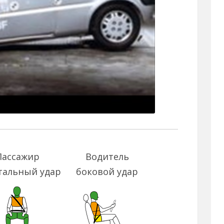
Пассажир
Водитель
тальный удар
боковой удар