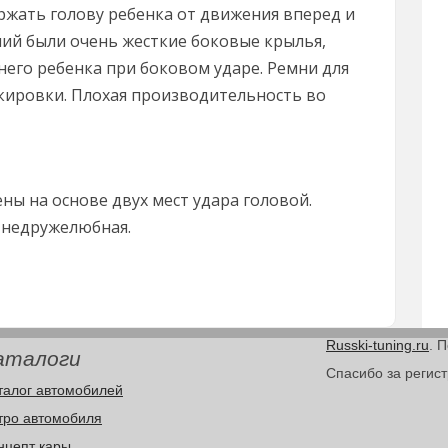
ржать голову ребенка от движения вперед и
ений были очень жесткие боковые крылья,
него ребенка при боковом ударе. Ремни для
кировки. Плохая производительность во
ы на основе двух мест удара головой.
 недружелюбная.
Russki-tuning.ru
. 
аталоги
Спасибо за регис
талог автомобилей
тро автомобиля
нцепт кары