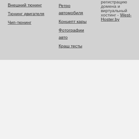
регистрацию
Внешний тюнинг
Ретро
домена и
виртуальный
автомобиля
Тюнинг двигателя
хостинг -
West-
Hoster.by
Концепт кары
Чип-тюнинг
Фотографии
авто
Краш тесты