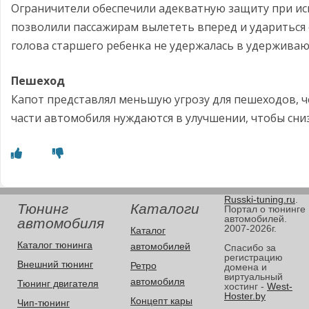
Ограничители обеспечили адекватную защиту при ис
позволили пассажирам вылететь вперед и удариться 
голова старшего ребенка не удержалась в удержива
Пешеход
Капот представлял меньшую угрозу для пешеходов, ч
части автомобиля нуждаются в улучшении, чтобы сниз
Russki-tuning.ru
.
Тюнинг
Каталоги
Портал о тюнинге
автомобилей.
автомобиля
2007-2026г.
Каталог
Каталог тюнинга
автомобилей
Спасибо за
регистрацию
Внешний тюнинг
Ретро
домена и
виртуальный
автомобиля
Тюнинг двигателя
хостинг -
West-
Hoster.by
Концепт кары
Чип-тюнинг