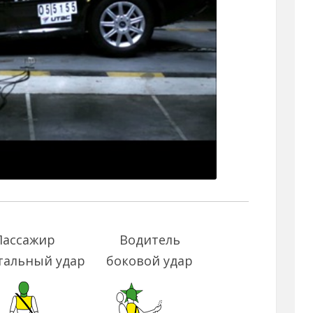
Пассажир
Водитель
тальный удар
боковой удар