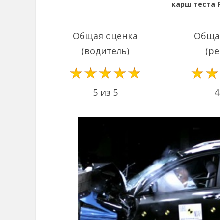
карш теста F
Общая оценка
Обща
(водитель)
(ре
5 из 5
4