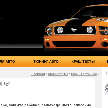
ЛЯ АВТО
ТЮНИНГ АВТО
КРАШ ТЕСТЫ
Главная
/
Краш-тесты
/
Краш тесты Fiat
/
)-3.gif
аре, защита ребенка, пешехода. Фото, описание