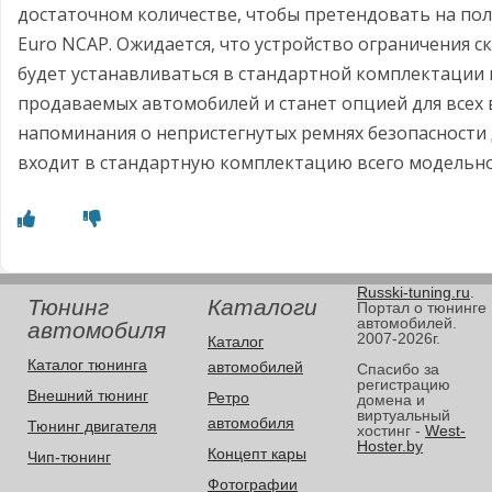
достаточном количестве, чтобы претендовать на пол
Euro NCAP. Ожидается, что устройство ограничения с
будет устанавливаться в стандартной комплектаци
продаваемых автомобилей и станет опцией для всех 
напоминания о непристегнутых ремнях безопасности 
входит в стандартную комплектацию всего модельно
Russki-tuning.ru
.
Тюнинг
Каталоги
Портал о тюнинге
автомобилей.
автомобиля
2007-2026г.
Каталог
Каталог тюнинга
автомобилей
Спасибо за
регистрацию
Внешний тюнинг
Ретро
домена и
виртуальный
автомобиля
Тюнинг двигателя
хостинг -
West-
Hoster.by
Концепт кары
Чип-тюнинг
Фотографии