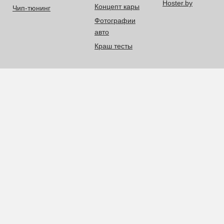
Hoster.by
Концепт кары
Чип-тюнинг
Фотографии
авто
Краш тесты