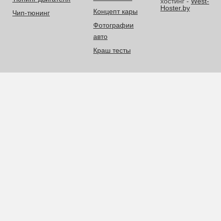
хостинг -
West-
Hoster.by
Концепт кары
Чип-тюнинг
Фотографии
авто
Краш тесты