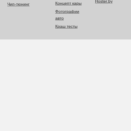
Hoster.by
Концепт кары
Чип-тюнинг
Фотографии
авто
Краш тесты