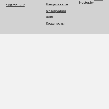
Hoster.by
Концепт кары
Чип-тюнинг
Фотографии
авто
Краш тесты