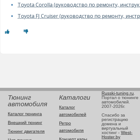
Toyota Corolla (руководство по ремонту, инстру
Toyota FJ Cruiser (руководство по ремонту, инст
Russki-tuning.ru
.
Тюнинг
Каталоги
Портал о тюнинге
автомобилей.
автомобиля
2007-2026г.
Каталог
Каталог тюнинга
автомобилей
Спасибо за
регистрацию
Внешний тюнинг
Ретро
домена и
виртуальный
автомобиля
Тюнинг двигателя
хостинг -
West-
Hoster.by
Концепт кары