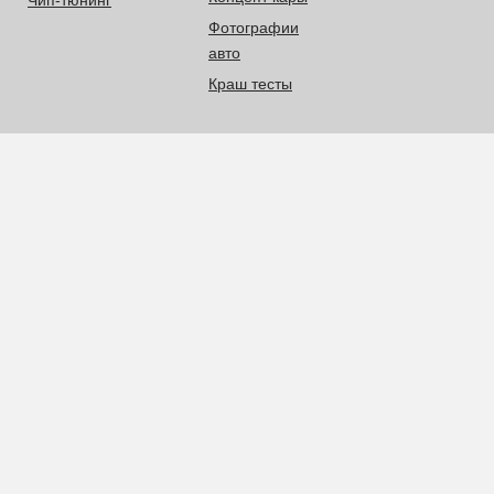
Чип-тюнинг
Фотографии
авто
Краш тесты