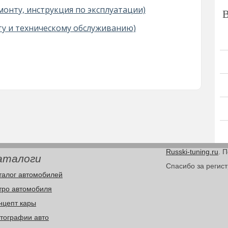
монту, инструкция по эксплуатации)
ту и техническому обслуживанию)
Russki-tuning.ru
. 
аталоги
Спасибо за регис
талог автомобилей
тро автомобиля
нцепт кары
тографии авто