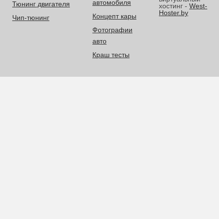
автомобиля
Тюнинг двигателя
хостинг -
West-
Hoster.by
Концепт кары
Чип-тюнинг
Фотографии
авто
Краш тесты