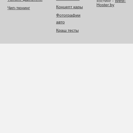
хостинг -
West-
Hoster.by
Концепт кары
Чип-тюнинг
Фотографии
авто
Краш тесты