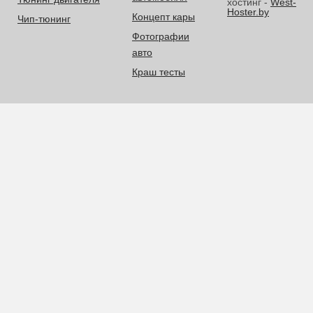
хостинг -
West-
Hoster.by
Концепт кары
Чип-тюнинг
Фотографии
авто
Краш тесты